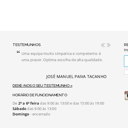
TESTEMUNHOS
R
In
Uma equipa muito simpatica e competente. è
C
uma prazer. Optima escolha de alta qualidade.
to
a 
UZ
JOSÉ MANUEL PAIVA TACANHO
aúl
DEIXE-NOS O SEU TESTEMUNHO »
HORÁRIO DE FUNCIONAMENTO
De
2ª a 6ª feira
das 9:00 às 13:00 e das 15:00 às 19:00
Sábado
das 9:00 às 13:00
Domingo
- encerrado