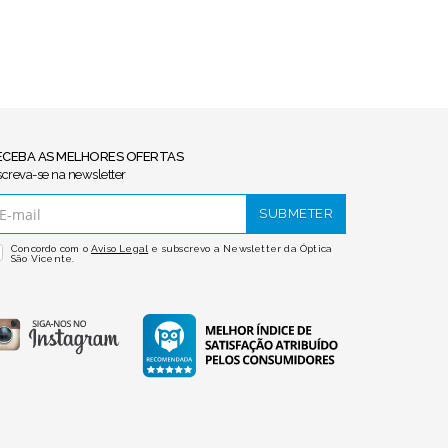
ECEBA AS MELHORES OFERTAS
screva-se na newsletter
ontacto personalizado. Simpatia enorme de
Atendimento ex
da a equipa. Capacidade e rapidez de resposta
profissionalism
qualquer dúvida ou problema. É por isso que...
todas as minhas
Concordo com o
Aviso Legal
e subscrevo a Newsletter da Óptica
São Vicente.
PEDRO RODRIGUES