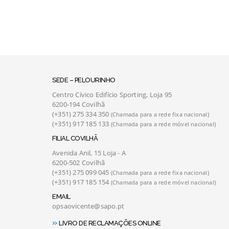
SEDE – PELOURINHO
Centro Cívico Edifício Sporting, Loja 95
re com muito
Excelente atendimento, artigos da melhor
6200-194 Covilhã
recedores em
qualidade e sempre com ótimas promoções.
(+351) 275 334 350
(Chamada para a rede fixa nacional)
urando sempre
Aconselho pois aqui a prioridade é sempre o
(+351) 917 185 133
(Chamada para a rede móvel nacional)
tanto a nível de
cliente!!!
BRUNO SIMÕES
MARIA DA L
FILIAL COVILHÃ
l. Recomendo
Covilhã
P
Avenida Anil, 15 Loja - A
6200-502 Covilhã
(+351) 275 099 045
(Chamada para a rede fixa nacional)
(+351) 917 185 154
(Chamada para a rede móvel nacional)
EMAIL
opsaovicente@sapo.pt
»
LIVRO DE RECLAMAÇÕES ONLINE