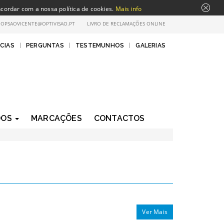
ncordar com a nossa política de cookies.
Mais info
:
OPSAOVICENTE@OPTIVISAO.PT
LIVRO DE RECLAMAÇÕES ONLINE
CIAS
|
PERGUNTAS
|
TESTEMUNHOS
|
GALERIAS
DOS
MARCAÇÕES
CONTACTOS
Ver Mais