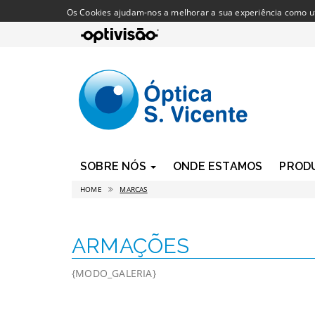
Os Cookies ajudam-nos a melhorar a sua experiência como util
SOBRE NÓS
ONDE ESTAMOS
PROD
HOME
MARCAS
ARMAÇÕES
{MODO_GALERIA}