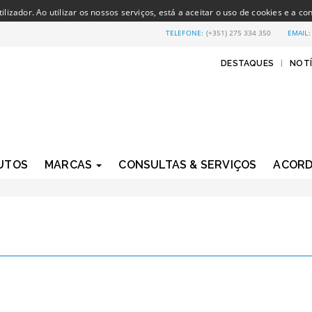
izador. Ao utilizar os nossos serviços, está a aceitar o uso de cookies e a co
TELEFONE:
(+351) 275 334 350
EMAIL
DESTAQUES
|
NOTÍ
UTOS
MARCAS
CONSULTAS & SERVIÇOS
ACOR