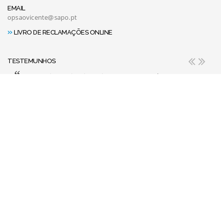
EMAIL
opsaovicente@sapo.pt
»
LIVRO DE RECLAMAÇÕES ONLINE
TESTEMUNHOS
Uma equipa muito simpatica e competente. è uma prazer.
Optima escolha de alta qualidade.
JOSÉ MANUEL PAIVA TACANHO
DEIXE-NOS O SEU TESTEMUNHO »
HORÁRIO DE FUNCIONAMENTO
De
2ª a 6ª feira
das 9:00 às 13:00 e das 15:00 às 19:00
Sábado
das 9:00 às 13:00
Domingo
- encerrado
RECEBA AS MELHORES OFERTAS
Inscreva-se na newsletter