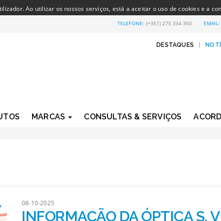
izador. Ao utilizar os nossos serviços, está a aceitar o uso de cookies e a co
TELEFONE:
(+351) 275 334 350
EMAIL
DESTAQUES
|
NOTÍ
UTOS
MARCAS
CONSULTAS & SERVIÇOS
ACOR
08-10-2025
INFORMAÇÃO DA ÓPTICA S. V