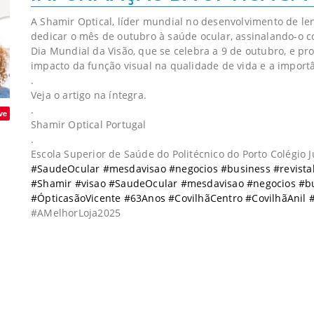
A Shamir Optical, líder mundial no desenvolvimento de le
dedicar o mês de outubro à saúde ocular, assinalando-o 
Dia Mundial da Visão, que se celebra a 9 de outubro, e p
impacto da função visual na qualidade de vida e a import
.
Veja o artigo na íntegra.
.
ve
Shamir Optical Portugal
.
Escola Superior de Saúde do Politécnico do Porto Colégio Jú
#SaudeOcular #mesdavisao #negocios #business #revista
#Shamir #visao #SaudeOcular #mesdavisao #negocios #bu
#ÓpticasãoVicente #63Anos #CovilhãCentro #CovilhãAnil
#AMelhorLoja2025