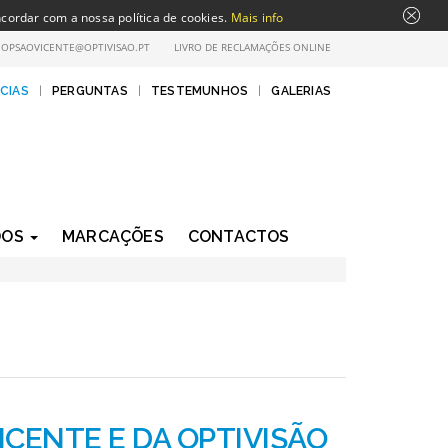
ncordar com a nossa política de cookies.
Mais info
:
OPSAOVICENTE@OPTIVISAO.PT
LIVRO DE RECLAMAÇÕES ONLINE
CIAS
|
PERGUNTAS
|
TESTEMUNHOS
|
GALERIAS
DOS
MARCAÇÕES
CONTACTOS
ICENTE E DA OPTIVISÃO