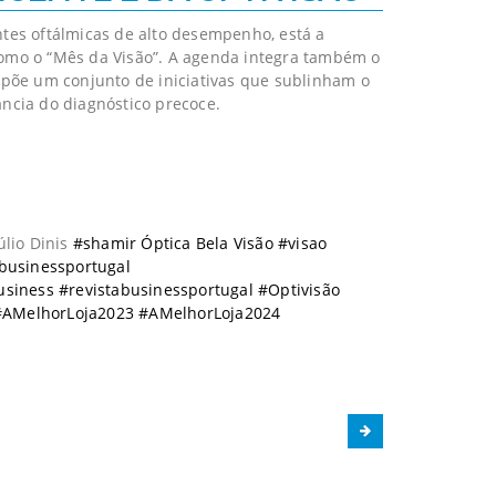
ntes oftálmicas de alto desempenho, está a
como o “Mês da Visão”. A agenda integra também o
ropõe um conjunto de iniciativas que sublinham o
ância do diagnóstico precoce.
lio Dinis
#shamir Óptica Bela Visão #visao
businessportugal
siness #revistabusinessportugal #Optivisão
 #AMelhorLoja2023 #AMelhorLoja2024