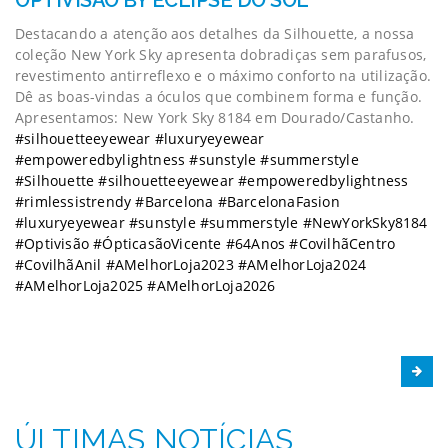
OPTIVISÃO BY ECLIPSE DO SOL
Destacando a atenção aos detalhes da Silhouette, a nossa
coleção New York Sky apresenta dobradiças sem parafusos,
revestimento antirreflexo e o máximo conforto na utilização.
Dê as boas-vindas a óculos que combinem forma e função.
Apresentamos: New York Sky 8184 em Dourado/Castanho.
#silhouetteeyewear #luxuryeyewear
#empoweredbylightness #sunstyle #summerstyle
#Silhouette #silhouetteeyewear #empoweredbylightness
#rimlessistrendy #Barcelona #BarcelonaFasion
#luxuryeyewear #sunstyle #summerstyle #NewYorkSky8184
#Optivisão #ÓpticasãoVicente #64Anos #CovilhãCentro
#CovilhãAnil #AMelhorLoja2023 #AMelhorLoja2024
#AMelhorLoja2025 #AMelhorLoja2026
ÚLTIMAS NOTÍCIAS