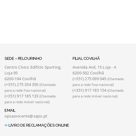
SEDE – PELOURINHO
FILIAL COVILHÃ
Centro Cívico Edifício Sporting,
Avenida Anil, 15 Loja - A
Loja 95
6200-502 Covilhã
6200-194 Covilhã
(+351) 275 099 045
(Chamada
(+351) 275 334 350
(Chamada
para a rede fixa nacional)
(+351) 917 185 154
para a rede fixa nacional)
(Chamada
(+351) 917 185 133
(Chamada
para a rede móvel nacional)
para a rede móvel nacional)
EMAIL
opsaovicente@sapo.pt
»
LIVRO DE RECLAMAÇÕES ONLINE